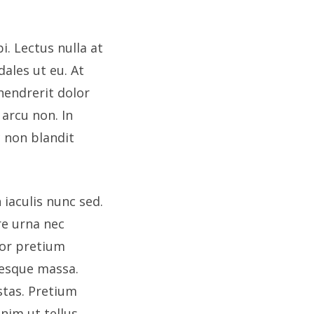
i. Lectus nulla at
ales ut eu. At
hendrerit dolor
arcu non. In
 non blandit
 iaculis nunc sed.
re urna nec
tor pretium
tesque massa.
tas. Pretium
enim ut tellus