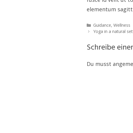
elementum sagitti
Kategorien
Guidance
,
Wellness
Yoga in a natural set
Schreibe ein
Du musst angemel