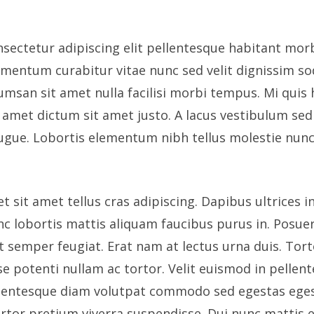
sectetur adipiscing elit pellentesque habitant morb
ementum curabitur vitae nunc sed velit dignissim sod
umsan sit amet nulla facilisi morbi tempus. Mi quis 
 amet dictum sit amet justo. A lacus vestibulum sed 
augue. Lobortis elementum nibh tellus molestie nunc
et sit amet tellus cras adipiscing. Dapibus ultrices in
unc lobortis mattis aliquam faucibus purus in. Posue
t semper feugiat. Erat nam at lectus urna duis. Tor
se potenti nullam ac tortor. Velit euismod in pellen
llentesque diam volutpat commodo sed egestas eges
tortor pretium viverra suspendisse. Dui nunc mattis 