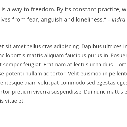
 is a way to freedom. By its constant practice, w
lves from fear, anguish and loneliness.“ –
Indra 
et sit amet tellus cras adipiscing. Dapibus ultrices in
unc lobortis mattis aliquam faucibus purus in. Posue
t semper feugiat. Erat nam at lectus urna duis. Tor
se potenti nullam ac tortor. Velit euismod in pellen
llentesque diam volutpat commodo sed egestas eges
tortor pretium viverra suspendisse. Dui nunc mattis 
s vitae et.