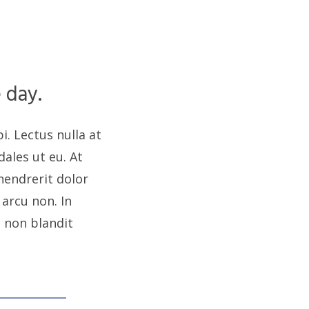
 day.
i. Lectus nulla at
ales ut eu. At
hendrerit dolor
arcu non. In
 non blandit