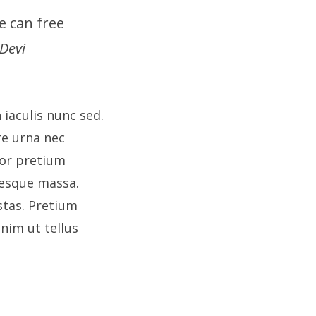
e can free
Devi
 iaculis nunc sed.
re urna nec
tor pretium
tesque massa.
tas. Pretium
enim ut tellus